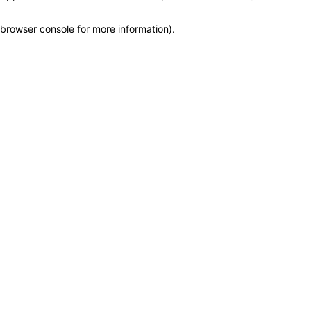
browser console for more information)
.